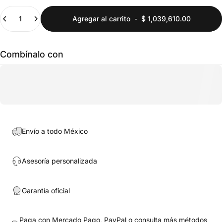
Cantidad
Agregar al carrito
-
$ 1,039,610.00
Combínalo con
Envío a todo México
Asesoría personalizada
Garantía oficial
Paga con Mercado Pago, PayPal o consulta más métodos