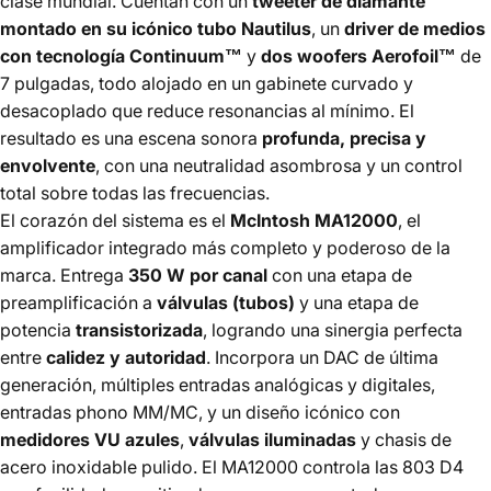
clase mundial. Cuentan con un
tweeter de diamante
montado en su icónico tubo Nautilus
, un
driver de medios
con tecnología Continuum™
y
dos woofers Aerofoil™
de
7 pulgadas, todo alojado en un gabinete curvado y
desacoplado que reduce resonancias al mínimo. El
resultado es una escena sonora
profunda, precisa y
envolvente
, con una neutralidad asombrosa y un control
total sobre todas las frecuencias.
El corazón del sistema es el
McIntosh MA12000
, el
amplificador integrado más completo y poderoso de la
marca. Entrega
350 W por canal
con una etapa de
preamplificación a
válvulas (tubos)
y una etapa de
potencia
transistorizada
, logrando una sinergia perfecta
entre
calidez y autoridad
. Incorpora un DAC de última
generación, múltiples entradas analógicas y digitales,
entradas phono MM/MC, y un diseño icónico con
medidores VU azules
,
válvulas iluminadas
y chasis de
acero inoxidable pulido. El MA12000 controla las 803 D4