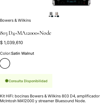
Marca:
Bowers & Wilkins
803
D4+MA12000+Node
$ 1,039,610
Color
Color:
Satin Walnut
Satin Walnut
Consulta Disponibilidad
Kit HiFi: bocinas Bowers & Wilkins 803 D4, amplificador
McIntosh MA12000 y streamer Bluesound Node.