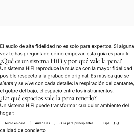
El audio de alta fidelidad no es solo para expertos. Si alguna
vez te has preguntado cómo empezar, esta guía es para ti.
¿Qué es un sistema HiFi y por qué vale la pena?
Un sistema HiFi reproduce la música con la mayor fidelidad
posible respecto a la grabación original. Es música que se
siente
y se
vive
con cada detalle: la respiración del cantante,
el golpe del bajo, el espacio entre los instrumentos.
¿En qué espacios vale la pena tenerlo?
Un sistema HiFi puede transformar cualquier ambiente del
hogar:
Sala principal:
Para recibir visitas y disfrutar música a
Audio en casa
Audio HiFi
Guía para principiantes
Tips
calidad de concierto