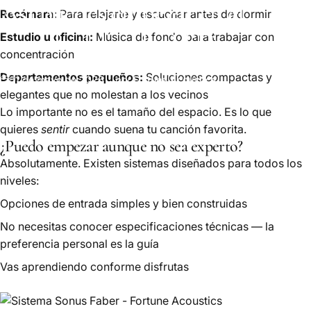
Así
puedes
empezar
en
el
Recámara:
Para relajarte y escuchar antes de dormir
mundo
del
audio
HiFi
Estudio u oficina:
Música de fondo para trabajar con
concentración
Departamentos pequeños:
Soluciones compactas y
11 de mayo de 2026
por
Fortune Acoustics
elegantes que no molestan a los vecinos
Lo importante no es el tamaño del espacio. Es lo que
quieres
sentir
cuando suena tu canción favorita.
¿Puedo empezar aunque no sea experto?
Absolutamente. Existen sistemas diseñados para todos los
niveles:
Opciones de entrada simples y bien construidas
No necesitas conocer especificaciones técnicas — la
preferencia personal es la guía
Vas aprendiendo conforme disfrutas