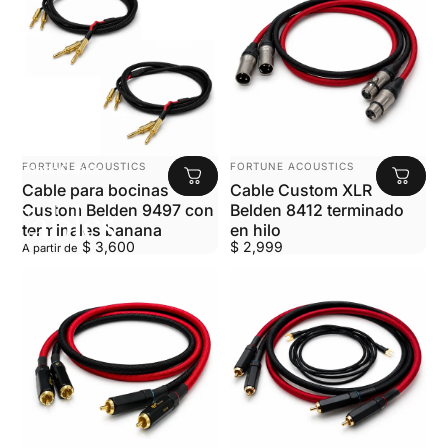
MARCA:
MARCA:
FORTUNE ACOUSTICS
FORTUNE ACOUSTICS
Tienda
Cables
Cable para bocinas
Cable Custom XLR
Cables
Custom Belden 9497 con
Belden 8412 terminado
terminales banana
en hilo
$ 3,600
$ 2,999
A partir de