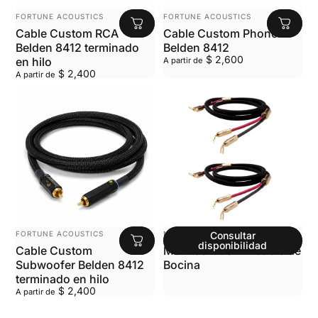
MARCA:
MARCA:
FORTUNE ACOUSTICS
FORTUNE ACOUSTICS
Cable Custom RCA
Cable Custom Phono
Belden 8412 terminado
Belden 8412
$ 2,600
en hilo
A partir de
$ 2,400
A partir de
MARCA:
MARCA:
FORTUNE ACOUSTICS
MCINTOSH
Consultar
disponibilidad
Cable Custom
McIntosh CS2M Cable de
Subwoofer Belden 8412
Bocina
terminado en hilo
$ 2,400
A partir de