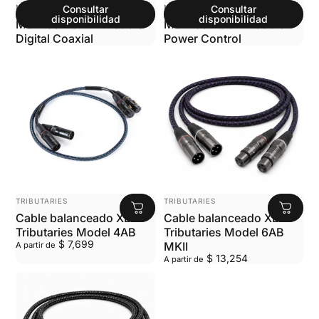
MARCA:
MARCA:
MCINTOSH
Consultar
MCINTOSH
Consultar
disponibilidad
disponibilidad
McIntosh CDA1M Cable
McIntosh CC1M Cable
Digital Coaxial
Power Control
MARCA:
MARCA:
TRIBUTARIES
TRIBUTARIES
Cable balanceado XLR
Cable balanceado XLR
Tributaries Model 4AB
Tributaries Model 6AB
$ 7,699
MKII
A partir de
$ 13,254
A partir de