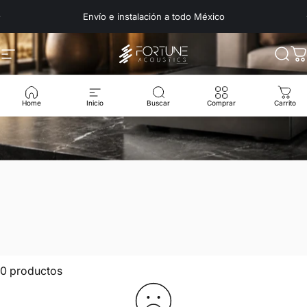
Ir directamente al contenido
Envío e instalación a todo México
Navegación
Fortune Acoustics
Busc
C
Home
Inicio
Buscar
Comprar
Carrito
0 productos