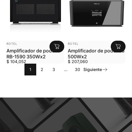
MARCA:
MARCA:
ROTEL
ROTEL
Amplificador de poder
Amplificador de poder S5
RB-1590 350Wx2
500Wx2
$ 104,052
$ 207,060
1
2
3
…
30
Siguiente