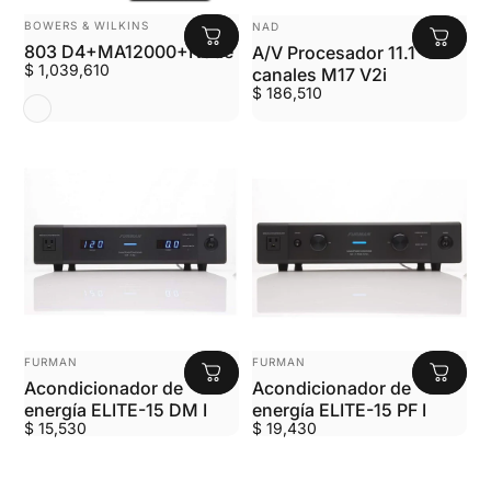
MARCA:
MARCA:
BOWERS & WILKINS
NAD
803 D4+MA12000+Node
A/V Procesador 11.1
$ 1,039,610
canales M17 V2i
$ 186,510
Satin Walnut
MARCA:
MARCA:
FURMAN
FURMAN
Acondicionador de
Acondicionador de
energía ELITE-15 DM I
energía ELITE-15 PF I
$ 15,530
$ 19,430