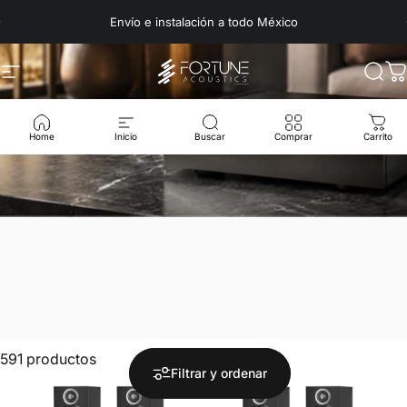
Ir directamente al contenido
Envío e instalación a todo México
Navegación
Fortune Acoustics
Busc
C
Home
Inicio
Buscar
Comprar
Carrito
591 productos
Filtrar y ordenar