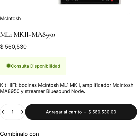
Marca:
McIntosh
ML1
MKII+MA8950
$ 560,530
Consulta Disponibilidad
Kit HiFi: bocinas McIntosh ML1 MKII, amplificador McIntosh
MA8950 y streamer Bluesound Node.
Cantidad
Agregar al carrito
-
$ 560,530.00
Combínalo con