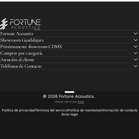
Fortune Acoustics
Fortune Acoustics
Showroom Guadalajara
Próximamente showroom CDMX
Comprar por categoría
Atención al cliente
Teléfonos de Contacto
© 2026 Fortune Acoustics.
Hecho con ♥︎ por
doos
Política de privacidad
Términos del servicio
Política de reembolso
Información de contacto
Aviso legal