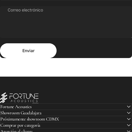
Correo electrónico
Enviar
Mensaje
Enviar
Fortune Acoustics
Fortune Acoustics
Showroom Guadalajara
Próximamente showroom CDMX
Comprar por categoría
Atención al cliente