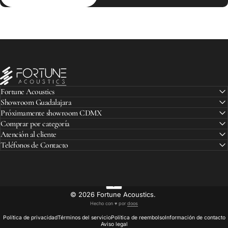
Fortune Acoustics
Fortune Acoustics
Showroom Guadalajara
Próximamente showroom CDMX
Comprar por categoría
Atención al cliente
Teléfonos de Contacto
© 2026 Fortune Acoustics.
Hecho con ♥︎ por
doos
Política de privacidad
Términos del servicio
Política de reembolso
Información de contacto
Aviso legal