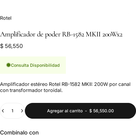
Marca:
Rotel
Amplificador
de
poder
RB-1582
MKII
200Wx2
$ 56,550
Consulta Disponibilidad
Amplificador estéreo Rotel RB-1582 MKII: 200W por canal
con transformador toroidal.
Cantidad
Agregar al carrito
-
$ 56,550.00
Combínalo con