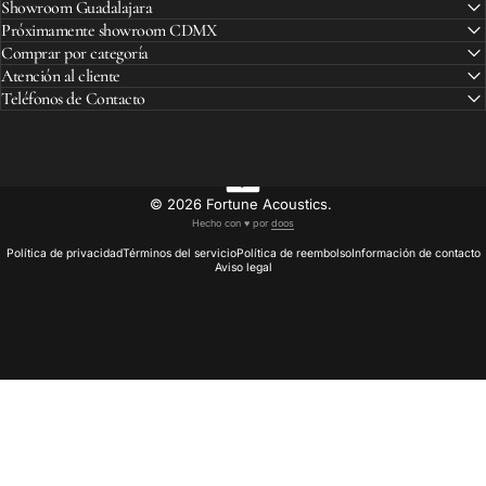
Showroom Guadalajara
Próximamente showroom CDMX
Comprar por categoría
Atención al cliente
Teléfonos de Contacto
© 2026 Fortune Acoustics.
Hecho con ♥︎ por
doos
Política de privacidad
Términos del servicio
Política de reembolso
Información de contacto
Aviso legal