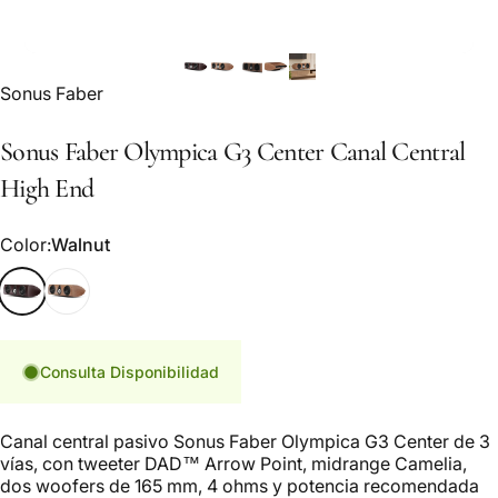
Marca:
Sonus Faber
Sonus
Faber
Olympica
G3
Center
Canal
Central
High
End
Color
Color:
Walnut
Walnut
Wenge
Consulta Disponibilidad
Canal central pasivo Sonus Faber Olympica G3 Center de 3
vías, con tweeter DAD™ Arrow Point, midrange Camelia,
dos woofers de 165 mm, 4 ohms y potencia recomendada