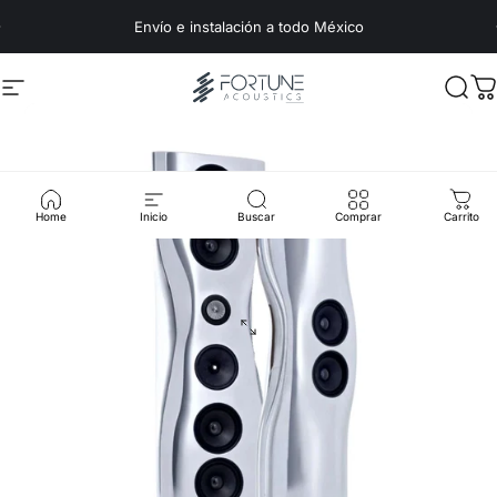
Ir directamente al contenido
Envío e instalación a todo México
Navegación
Fortune Acoustics
Busc
C
Home
Inicio
Buscar
Comprar
Carrito