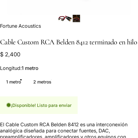
Marca:
Fortune Acoustics
Cable
Custom
RCA
Belden
8412
terminado
en
hilo
$ 2,400
Longitud
Longitud:
1 metro
1 metro
2 metros
¡Disponible! Listo para enviar
El Cable Custom RCA Belden 8412 es una interconexión
analógica diseñada para conectar fuentes, DAC,
preamplificadores, amplificadores y otros equipos con