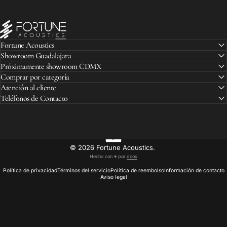
Fortune Acoustics
Fortune Acoustics
Showroom Guadalajara
Próximamente showroom CDMX
Comprar por categoría
Atención al cliente
Teléfonos de Contacto
© 2026 Fortune Acoustics.
Hecho con ♥︎ por
doos
Política de privacidad
Términos del servicio
Política de reembolso
Información de contacto
Aviso legal