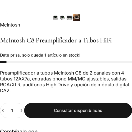
Marca:
McIntosh
McIntosh
C8
Preamplificador
a
Tubos
HiFi
Date prisa, solo queda 1 artículo en stock!
Preamplificador a tubos McIntosh C8 de 2 canales con 4
tubos 12AX7a, entradas phono MM/MC ajustables, salidas
RCA/XLR, audífonos High Drive y opción de módulo digital
DA2.
Cantidad
Consultar disponibilidad
Combínalo con