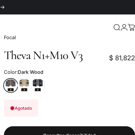
Iniciar
Buscar
C
Marca:
Focal
Theva
N1+M10
V3
$ 81,822
Color
Color:
Dark Wood
Dark Wood
Light Wood
Black
Agotado