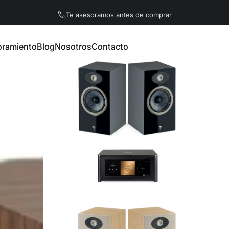
Te asesoramos antes de comprar
oramiento
Blog
Nosotros
Contacto
soramiento
Blog
Nosotros
Contacto